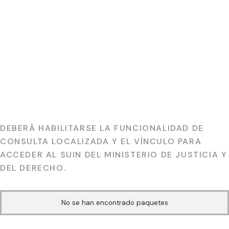
Normativa
Información Normativa
– SUIN
– SUIN
Inicio
Sistema Único de Información Normativa – SUIN
DEBERÁ HABILITARSE LA FUNCIONALIDAD DE
CONSULTA LOCALIZADA Y EL VÍNCULO PARA
ACCEDER AL SUIN DEL MINISTERIO DE JUSTICIA Y
DEL DERECHO.
No se han encontrado paquetes