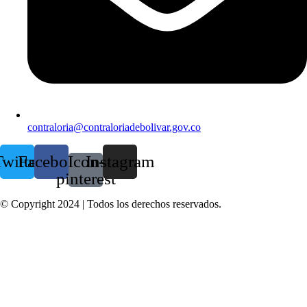
contraloria@contraloriadebolivar.gov.co
witter
Facebook
Icon-
Instagram
pinterest
© Copyright 2024 | Todos los derechos reservados.