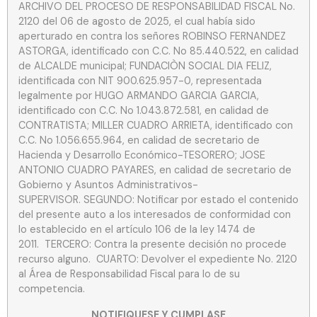
ARCHIVO DEL PROCESO DE RESPONSABILIDAD FISCAL No.
2120 del 06 de agosto de 2025, el cual había sido
aperturado en contra los señores ROBINSO FERNANDEZ
ASTORGA, identificado con C.C. No 85.440.522, en calidad
de ALCALDE municipal; FUNDACIÒN SOCIAL DIA FELIZ,
identificada con NIT 900.625.957-0, representada
legalmente por HUGO ARMANDO GARCIA GARCIA,
identificado con C.C. No 1.043.872.581, en calidad de
CONTRATISTA; MILLER CUADRO ARRIETA, identificado con
C.C. No 1.056.655.964, en calidad de secretario de
Hacienda y Desarrollo Económico-TESORERO; JOSE
ANTONIO CUADRO PAYARES, en calidad de secretario de
Gobierno y Asuntos Administrativos-
SUPERVISOR. SEGUNDO: Notificar por estado el contenido
del presente auto a los interesados de conformidad con
lo establecido en el artículo 106 de la ley 1474 de
2011. TERCERO: Contra la presente decisión no procede
recurso alguno. CUARTO: Devolver el expediente No. 2120
al Área de Responsabilidad Fiscal para lo de su
competencia.
NOTIFIQUESE Y CUMPLASE