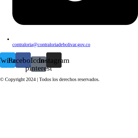
contraloria@contraloriadebolivar.gov.co
witter
Facebook
Icon-
Instagram
pinterest
© Copyright 2024 | Todos los derechos reservados.