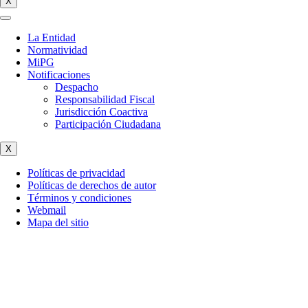
X
La Entidad
Normatividad
MiPG
Notificaciones
Despacho
Responsabilidad Fiscal
Jurisdicción Coactiva
Participación Ciudadana
X
Políticas de privacidad
Políticas de derechos de autor
Términos y condiciones
Webmail
Mapa del sitio