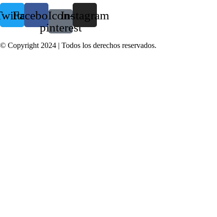
witter
Facebook
Icon-
Instagram
pinterest
© Copyright 2024 | Todos los derechos reservados.