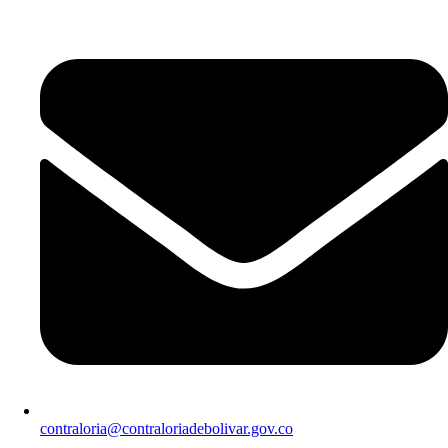
contraloria@contraloriadebolivar.gov.co