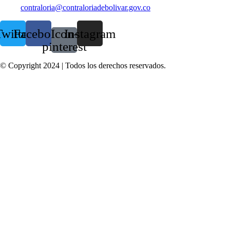
contraloria@contraloriadebolivar.gov.co
witter
Facebook
Icon-
Instagram
pinterest
© Copyright 2024 | Todos los derechos reservados.