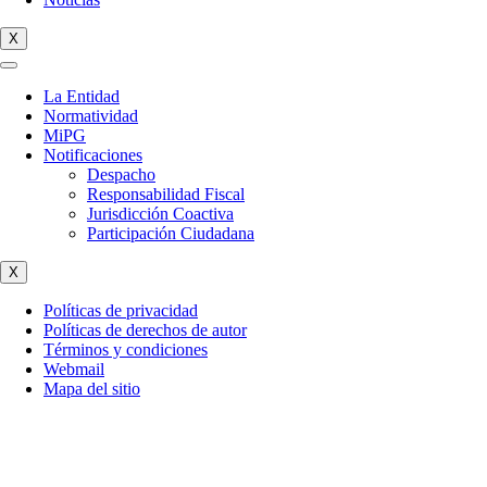
X
La Entidad
Normatividad
MiPG
Notificaciones
Despacho
Responsabilidad Fiscal
Jurisdicción Coactiva
Participación Ciudadana
X
Políticas de privacidad
Políticas de derechos de autor
Términos y condiciones
Webmail
Mapa del sitio