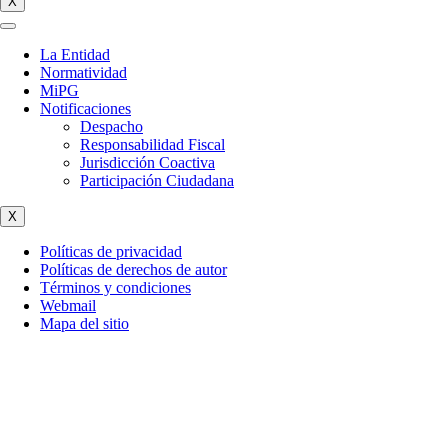
X
La Entidad
Normatividad
MiPG
Notificaciones
Despacho
Responsabilidad Fiscal
Jurisdicción Coactiva
Participación Ciudadana
X
Políticas de privacidad
Políticas de derechos de autor
Términos y condiciones
Webmail
Mapa del sitio