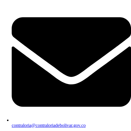
contraloria@contraloriadebolivar.gov.co