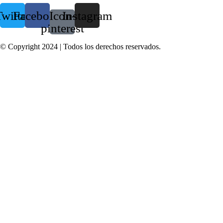
witter
Facebook
Icon-
Instagram
pinterest
© Copyright 2024 | Todos los derechos reservados.