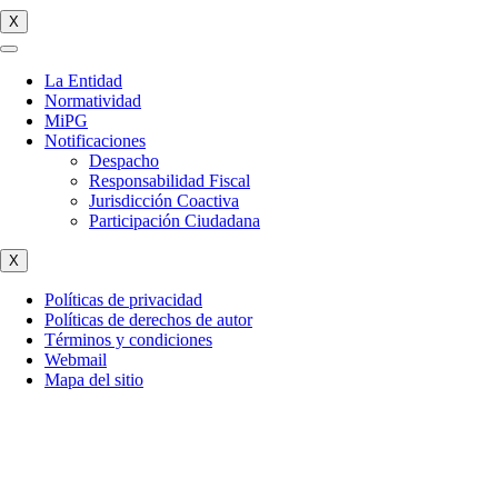
X
La Entidad
Normatividad
MiPG
Notificaciones
Despacho
Responsabilidad Fiscal
Jurisdicción Coactiva
Participación Ciudadana
X
Políticas de privacidad
Políticas de derechos de autor
Términos y condiciones
Webmail
Mapa del sitio