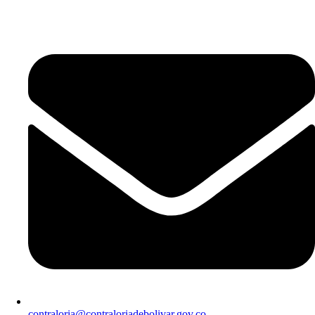
contraloria@contraloriadebolivar.gov.co