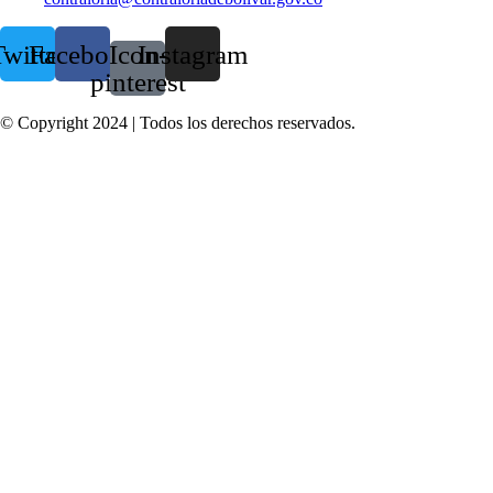
witter
Facebook
Icon-
Instagram
pinterest
© Copyright 2024 | Todos los derechos reservados.