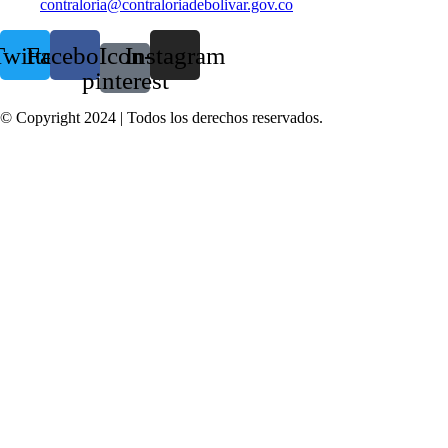
contraloria@contraloriadebolivar.gov.co
witter
Facebook
Icon-
Instagram
pinterest
© Copyright 2024 | Todos los derechos reservados.