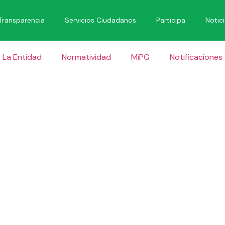
Transparencia
Servicios Ciudadanos
Participa
Notic
La Entidad
Normatividad
MiPG
Notificaciones
ACION POR
CION PREL