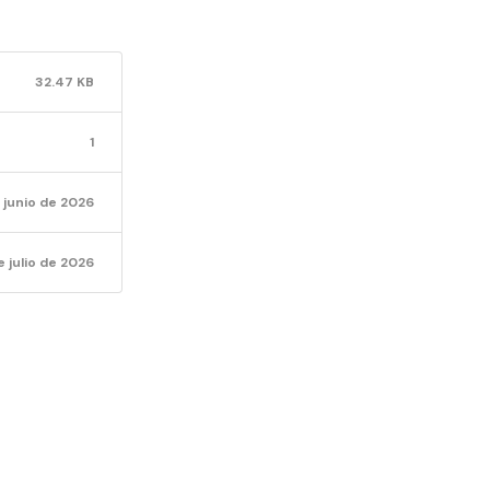
NOTIFI
32.47 KB
POR E
1
INDAG
 junio de 2026
e julio de 2026
PRELIM
2180