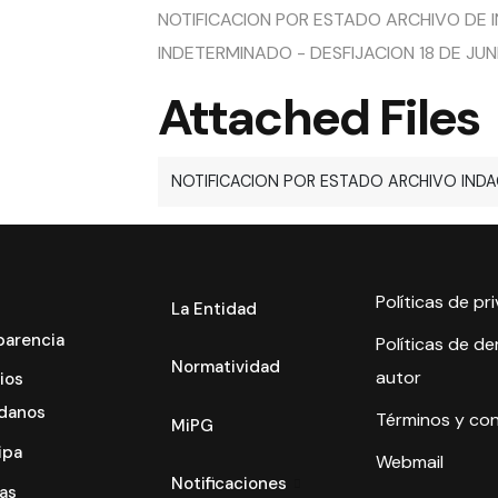
NOTIFICACION POR ESTADO ARCHIVO DE I
INDETERMINADO - DESFIJACION 18 DE JU
Attached Files
NOTIFICACION POR ESTADO ARCHIVO INDAG
Políticas de pr
La Entidad
parencia
Políticas de d
Normatividad
autor
ios
danos
Términos y co
MiPG
ipa
Webmail
Notificaciones
as