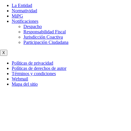
La Entidad
Normatividad
MiPG
Notificaciones
Despacho
Responsabilidad Fiscal
Jurisdicción Coactiva
Participación Ciudadana
X
Políticas de privacidad
Políticas de derechos de autor
Términos y condiciones
Webmail
Mapa del sitio