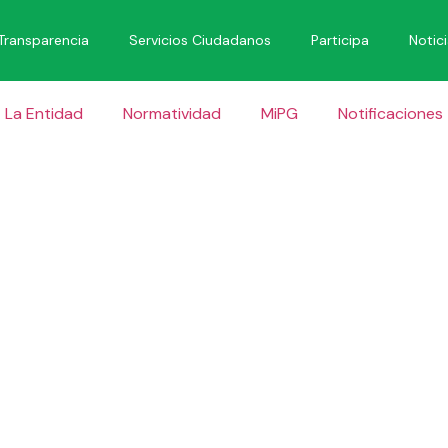
Transparencia
Servicios Ciudadanos
Participa
Notic
La Entidad
Normatividad
MiPG
Notificaciones
ACION POR
APERTURA 
O DE