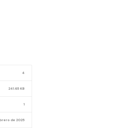
ABILIDAD 
NOTIFI
4
POR AV
241.65 KB
DE APE
1
ebrero de 2025