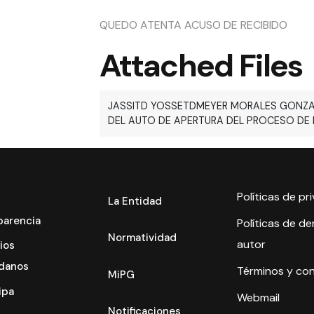
QUEDO ATENTA ACUSO DE RECIBIDO
Attached Files
JASSITD YOSSETDMEYER MORALES GONZAL
DEL AUTO DE APERTURA DEL PROCESO DE R
Políticas de pr
La Entidad
parencia
Políticas de d
Normatividad
autor
ios
danos
Términos y co
MiPG
ipa
Webmail
Notificaciones