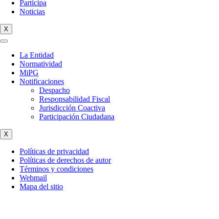
Participa
Noticias
X
La Entidad
Normatividad
MiPG
Notificaciones
Despacho
Responsabilidad Fiscal
Jurisdicción Coactiva
Participación Ciudadana
X
Políticas de privacidad
Políticas de derechos de autor
Términos y condiciones
Webmail
Mapa del sitio