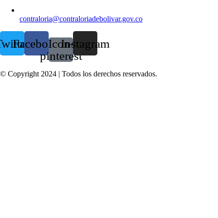
contraloria@contraloriadebolivar.gov.co
witter
Facebook
Icon-
Instagram
pinterest
© Copyright 2024 | Todos los derechos reservados.