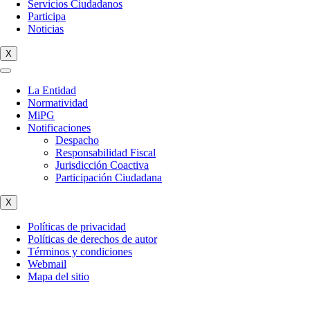
Servicios Ciudadanos
Participa
Noticias
X
La Entidad
Normatividad
MiPG
Notificaciones
Despacho
Responsabilidad Fiscal
Jurisdicción Coactiva
Participación Ciudadana
X
Políticas de privacidad
Políticas de derechos de autor
Términos y condiciones
Webmail
Mapa del sitio