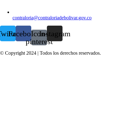
contraloria@contraloriadebolivar.gov.co
witter
Facebook
Icon-
Instagram
pinterest
© Copyright 2024 | Todos los derechos reservados.