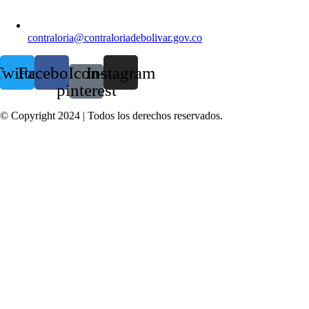
contraloria@contraloriadebolivar.gov.co
witter
Facebook
Icon-
Instagram
pinterest
© Copyright 2024 | Todos los derechos reservados.