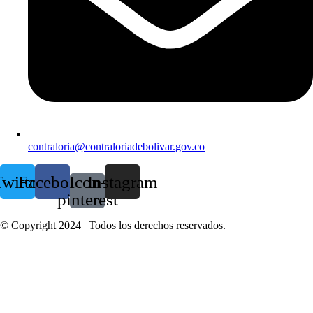
contraloria@contraloriadebolivar.gov.co
witter
Facebook
Icon-
Instagram
pinterest
© Copyright 2024 | Todos los derechos reservados.