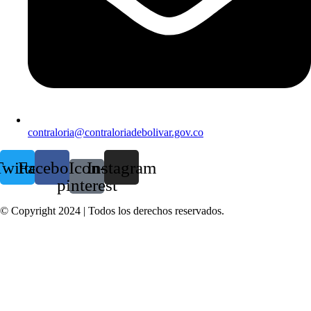
contraloria@contraloriadebolivar.gov.co
witter
Facebook
Icon-
Instagram
pinterest
© Copyright 2024 | Todos los derechos reservados.