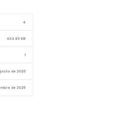
AVISO
4
RESPUE
434.83 KB
FONDO
1
agosto de 2025
DENUN
embre de 2025
2025-