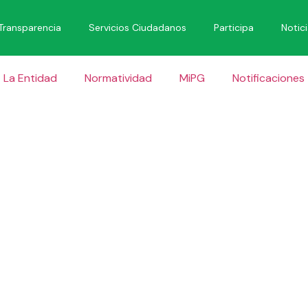
Transparencia
Servicios Ciudadanos
Participa
Notic
La Entidad
Normatividad
MiPG
Notificaciones
ESPUESTA 
DENUNCIA 