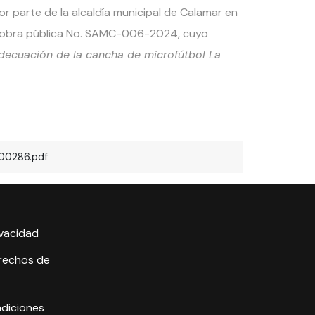
r parte de la alcaldía municipal de Calamar en
de obra pública No. SAMC-006-2024, cuyo
decuación de la cancha de microfútbol La
00286.pdf
ivacidad
erechos de
ndiciones