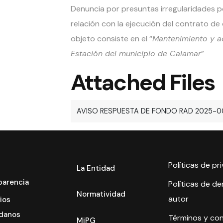
Denuncia por presuntas irregularidades po
relación con la ejecución del contrato 
objeto consiste en el “
Mantenimiento y a
Estación del municipio de Calamar
”
Attached Files
AVISO RESPUESTA DE FONDO RAD 2025-0
Políticas de pr
La Entidad
parencia
Políticas de d
Normatividad
autor
ios
danos
Términos y co
MiPG