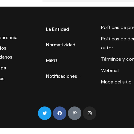
Políticas de pr
La Entidad
parencia
Políticas de d
Normatividad
autor
ios
danos
Términos y co
MiPG
ipa
Webmail
Notificaciones
as
Mapa del sitio