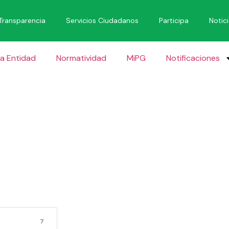
Transparencia
Servicios Ciudadanos
Participa
Notic
a Entidad
Normatividad
MiPG
Notificaciones
ENUNCIA 2
AVISO
7