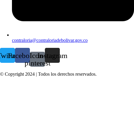
contraloria@contraloriadebolivar.gov.co
witter
Facebook
Icon-
Instagram
pinterest
© Copyright 2024 | Todos los derechos reservados.