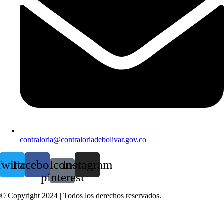
contraloria@contraloriadebolivar.gov.co
witter
Facebook
Icon-
Instagram
pinterest
© Copyright 2024 | Todos los derechos reservados.